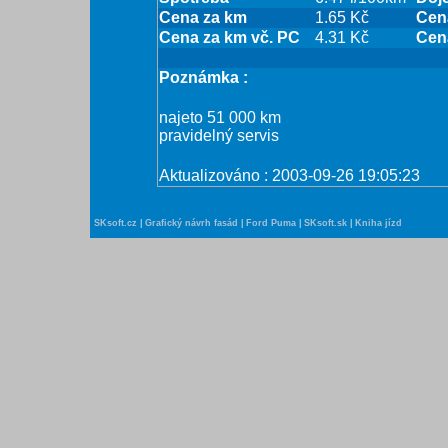
Cena za km
1.65 Kč
Cen
Cena za km vč. PC
4.31 Kč
Cen
Poznámka :
najeto 51 000 km
pravidelný servis
Aktualizováno : 2003-09-26 19:05:23
SKsoft.cz
|
Grafický návrh fasád
|
Ford Puma
|
SKsoft.sk
|
Kniha jízd