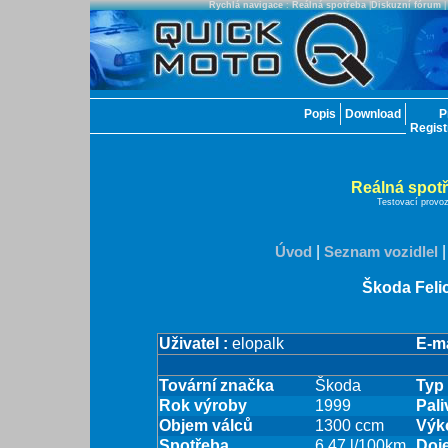
Rychlá navigace
:
Reálná spotřeba
|
Diskuzní fórum
Popis
Download
P
Regis
Reálná spot
Testovací provo
Úvod
|
Seznam vozidlel
Škoda Feli
Uživatel :
elopalk
E-ma
Tovární značka
Škoda
Typ 
Rok výroby
1999
Pali
Objem válců
1300 ccm
Výk
Spotřeba
6.47 l/100km
Doj