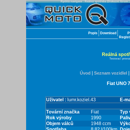
Rychlá navigace
:
Reálná spotřeba
|
Diskuzní fórum
Popis
Download
P
Regis
Reálná spot
Testovací provo
Úvod
|
Seznam vozidlel
Fiat UNO 
Uživatel :
lumr.koziel.43
E-mai
Tovární značka
Fiat
Typ 
Rok výroby
1990
Pali
Objem válců
1948 ccm
Výk
Spotřeba
8.82 l/100km
Doj