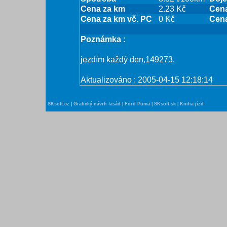
Cena za km
2.23 Kč
Cena
Cena za km vč. PC
0 Kč
Cena
Poznámka :
jezdím každý den,149273,
Aktualizováno : 2005-04-15 12:18:14
SKsoft.cz
|
Grafický návrh fasád
|
Ford Puma
|
SKsoft.sk
|
Kniha jízd